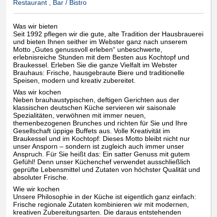
Restaurant , Bar / Bistro
Was wir bieten
Seit 1992 pflegen wir die gute, alte Tradition der Hausbrauerei
und bieten Ihnen seither im Webster ganz nach unserem
Motto „Gutes genussvoll erleben“ unbeschwerte,
erlebnisreiche Stunden mit dem Besten aus Kochtopf und
Braukessel. Erleben Sie die ganze Vielfalt im Webster
Brauhaus: Frische, hausgebraute Biere und traditionelle
Speisen, modern und kreativ zubereitet.
Was wir kochen
Neben brauhaustypischen, deftigen Gerichten aus der
klassischen deutschen Küche servieren wir saisonale
Spezialitäten, verwöhnen mit immer neuen,
themenbezogenen Brunches und richten für Sie und Ihre
Gesellschaft üppige Buffets aus. Volle Kreativität im
Braukessel und im Kochtopf: Dieses Motto bleibt nicht nur
unser Ansporn – sondern ist zugleich auch immer unser
Anspruch. Für Sie heißt das: Ein satter Genuss mit gutem
Gefühl! Denn unser Küchenchef verwendet ausschließlich
geprüfte Lebensmittel und Zutaten von höchster Qualität und
absoluter Frische.
Wie wir kochen
Unsere Philosophie in der Küche ist eigentlich ganz einfach:
Frische regionale Zutaten kombinieren wir mit modernen,
kreativen Zubereitungsarten. Die daraus entstehenden