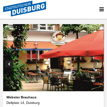
We use cookies
We use cookies and other technologies on our website. Some of these are
essential, while others help us to improve this website and your
experience. Personal data can be processed (e.g. IP addresses), e.g. B. for
personalized ads and content or ad and content measurement. You can
find more information about the use of your data in our
data protection
declaration. You can revoke or adjust your selection at any time under
Settings.
Webster Brauhaus
Dellplatz 14, Duisburg